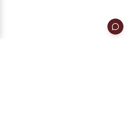
Гражданство ЕС в Румынии и Болгарии.
Регистрация предприятия, налоговое
резидентство, ВНЖ.