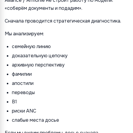
Alliance / Armonie не строит работу по модели:
«соберём документы и подадим».
Сначала проводится стратегическая диагностика.
Мы анализируем:
семейную линию
доказательную цепочку
архивную перспективу
фамилии
апостили
переводы
B1
риски ANC
слабые места досье
Если мы видим проблемы, досье сначала