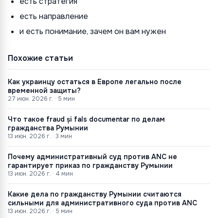
есть стратегия
есть направление
и есть понимание, зачем он вам нужен
Похожие статьи
Как украинцу остаться в Европе легально после
временной защиты?
27 июн. 2026 г.
·
5
мин
Что такое fraud și fals documentar по делам
гражданства Румынии
13 июн. 2026 г.
·
3
мин
Почему административный суд против ANC не
гарантирует приказ по гражданству Румынии
13 июн. 2026 г.
·
4
мин
Какие дела по гражданству Румынии считаются
сильными для административного суда против ANC
13 июн. 2026 г.
·
5
мин