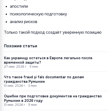
апостили
психологическую подготовку
анализ рисков
Только такой подход создаёт уверенную позицию
Похожие статьи
Как украинцу остаться в Европе легально после
временной защиты?
27 июн. 2026 г.
·
5
мин
Что такое fraud și fals documentar по делам
гражданства Румынии
13 июн. 2026 г.
·
3
мин
Ошибки при подготовке документов на гражданство
Румынии в 2026 году
13 июн. 2026 г.
·
5
мин