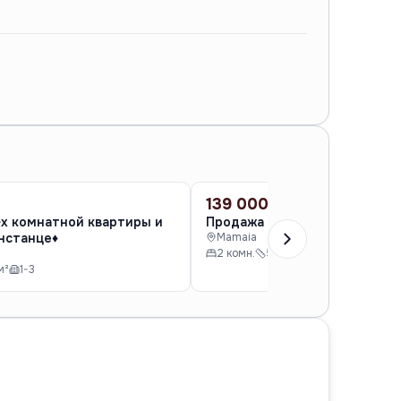
139 000 €
ПРОДАЖА
-х комнатной квартиры и
Продажа 2-х комнатной ква
нстанце♦️
Mamaia
2 комн.
59 м²
4
м²
1-3