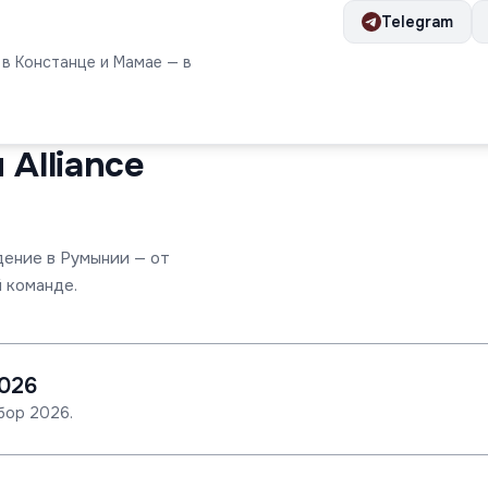
Telegram
 в Констанце и Мамае — в
Alliance
дение в Румынии — от
 команде.
026
бор 2026.