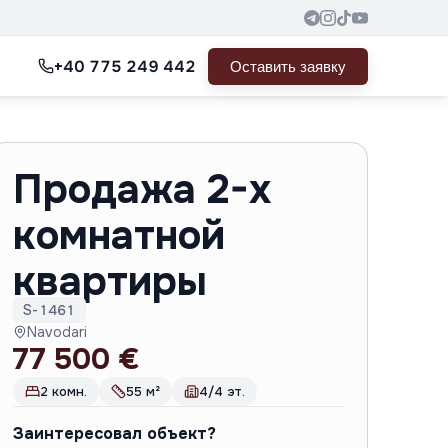
+40 775 249 442
Оставить заявку
Продажа 2-х
комнатной
квартиры
S-1461
Navodari
77 500 €
2 комн.
55 м²
4/4 эт.
Заинтересовал объект?