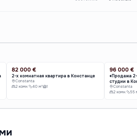
82 000 €
96 000 €
ПРОДАЖА
ПРОДАЖА
а
2-х комнатная квартира в Констанце
♦️Продажа 2
Constanta
студии в Ко
2 комн.
40 м²
1
Constanta
2 комн.
55 
ами