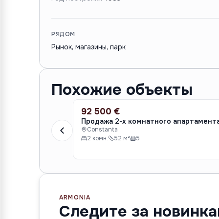
РЯДОМ
Рынок, магазины, парк
Похожие объекты
92 500 €
ПРОДАЖА
Продажа 2-х комнатного апартамент
Constanta
2 комн.
52 м²
5
ARMONIA
Следите за новинк