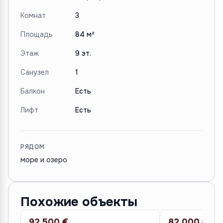
Комнат
3
Площадь
84 м²
Этаж
9 эт.
Санузел
1
Балкон
Есть
Лифт
Есть
РЯДОМ
море и озеро
Похожие объекты
92 500 €
82 000 €
ПРОДАЖА
ПРОДАЖА