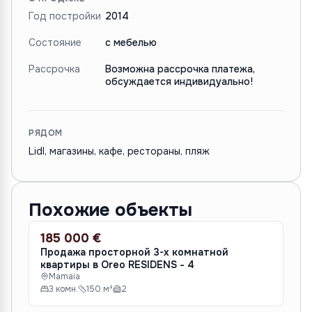
Год постройки
2014
Состояние
с мебелью
Рассрочка
Возможна рассрочка платежа,
обсуждается индивидуально!
РЯДОМ
Lidl, магазины, кафе, рестораны, пляж
Похожие объекты
185 000 €
10
ПРОДАЖА
ПР
Продажа просторной 3-х комнатной
Пр
квартиры в Oreo RESIDENS - 4
M
Mamaia
3 
3 комн.
150 м²
2