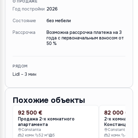
О ПРОДАЖЕ
Год постройки
2026
Состояние
без мебели
Рассрочка
Возможна рассрочка платежа на 3
года с первоначальным взносом от
50 %
РЯДОМ
Lidl – 3 мин
Похожие объекты
92 500 €
82 000 €
ПРОДАЖА
ПРОДАЖА
Продажа 2-х комнатного
2-х комнатная
апартамента
Констанце
Constanta
Constanta
2 комн.
52 м²
5
2 комн.
40 м²