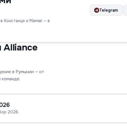
ами
Telegram
 в Констанце и Мамае — в
Alliance
дение в Румынии — от
 команде.
026
бор 2026.