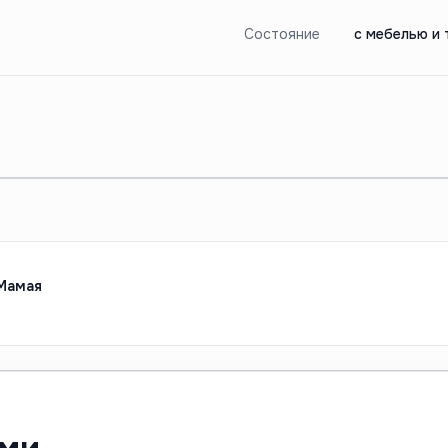
Состояние
с мебелью и 
мнатной квартиры на Мамая