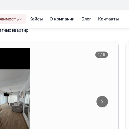
жимость
Кейсы
О компании
Блог
Контакты
атных квартир
1
/
9