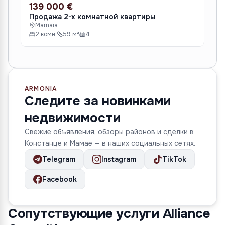
139 000 €
12
ПРОДАЖА
ПР
Продажа 2-х комнатной квартиры
🔴
Mamaia
пл
2 комн.
59 м²
4
M
2
ARMONIA
Следите за новинками
недвижимости
Свежие объявления, обзоры районов и сделки в
Констанце и Мамае — в наших социальных сетях.
Telegram
Instagram
TikTok
Facebook
Сопутствующие услуги Alliance