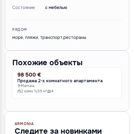
Состояние
с мебелью
РЯДОМ
море, пляжи, транспорт,рестораны
Похожие объекты
98 500 €
13
ПРОДАЖА
ПР
Продажа 2-х комнатного апартамента
Пр
Mamaia
M
2 комн.
59 м²
4
2
ARMONIA
Следите за новинками