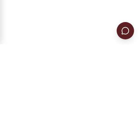
Гражданство ЕС в Румынии и Болгарии.
Регистрация предприятия, налоговое
резидентство, ВНЖ.