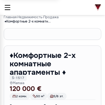
Главная
›
Недвижимость
›
Продажа
›
♦️Комфортные 2-х комнатные апартаменты ♦️
1
/
9
♦️Комфортные 2-х
комнатные
апартаменты ♦️
S-1517
Mamaia
120 000 €
2 комн.
50 м²
5/6 эт.