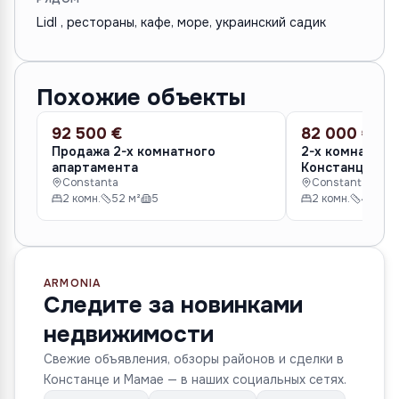
Lіdl , рестораны, кафе, море, украинский садик
Похожие объекты
92 500 €
82 000 €
ПРОДАЖА
ПРОДАЖА
Продажа 2-х комнатного
2-х комнатная
апартамента
Констанце
Constanta
Constanta
2 комн.
52 м²
5
2 комн.
40 м²
ARMONIA
Следите за новинками
недвижимости
Свежие объявления, обзоры районов и сделки в
Констанце и Мамае — в наших социальных сетях.