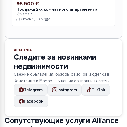
98 500 €
10
ПРОДАЖА
ПР
Продажа 2-х комнатного апартамента
Про
Mamaia
M
2 комн.
59 м²
4
2
ARMONIA
Следите за новинками
недвижимости
Свежие объявления, обзоры районов и сделки в
Констанце и Мамае — в наших социальных сетях.
Telegram
Instagram
TikTok
Facebook
Сопутствующие услуги Alliance