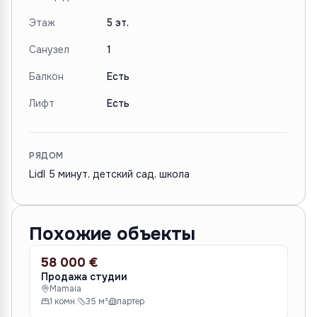
Этаж
5 эт.
Санузел
1
Балкон
Есть
Лифт
Есть
РЯДОМ
Lidl 5 минут, детский сад, школа
Похожие объекты
58 000 €
57
ПРОДАЖА
ПР
Продажа студии
Пр
Mamaia
M
1 комн.
35 м²
партер
1 