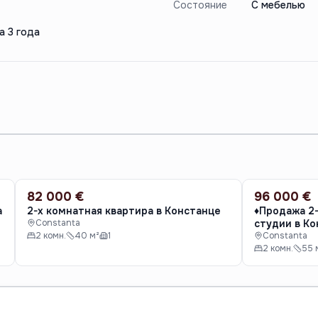
Состояние
С мебелью
а 3 года
82 000 €
96 000 €
ПРОДАЖА
ПРОДАЖА
а
2-х комнатная квартира в Констанце
♦️Продажа 2
Constanta
студии в Ко
2 комн.
40 м²
1
Constanta
2 комн.
55 