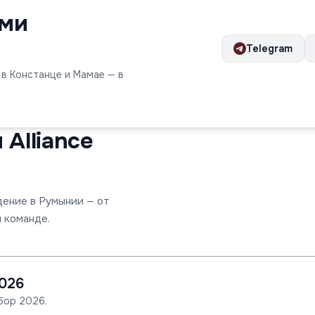
ами
Telegram
 в Констанце и Мамае — в
Alliance
дение в Румынии — от
 команде.
026
бор 2026.