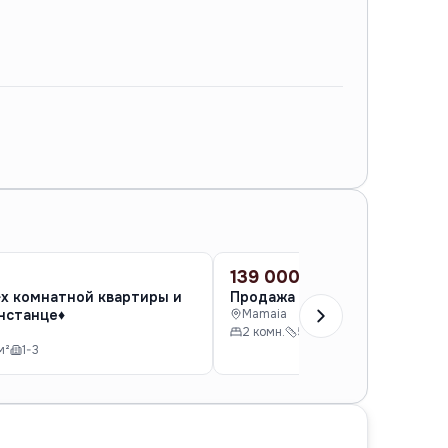
139 000 €
ПРОДАЖА
-х комнатной квартиры и
Продажа 2-х комнатной ква
нстанце♦️
Mamaia
2 комн.
59 м²
4
м²
1-3