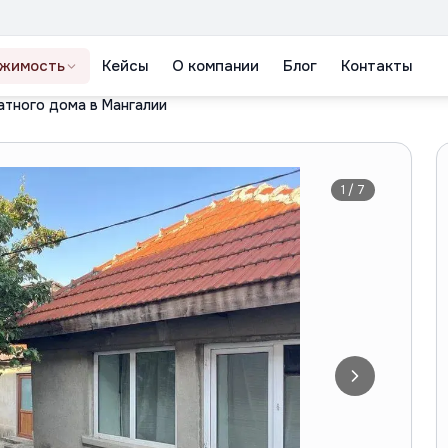
жимость
Кейсы
О компании
Блог
Контакты
атного дома в Мангалии
1
/
7