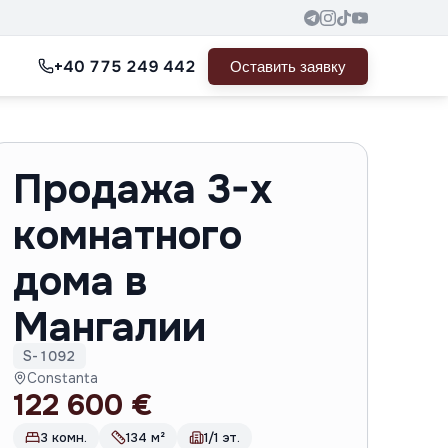
+40 775 249 442
Оставить заявку
Продажа 3-х
комнатного
дома в
Мангалии
S-1092
Constanta
122 600 €
3 комн.
134 м²
1/1 эт.