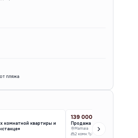
 от пляжа
139 000 €
ПРОДАЖА
-х комнатной квартиры и
Продажа 2-х комнатной ква
нстанце♦️
Mamaia
2 комн.
59 м²
4