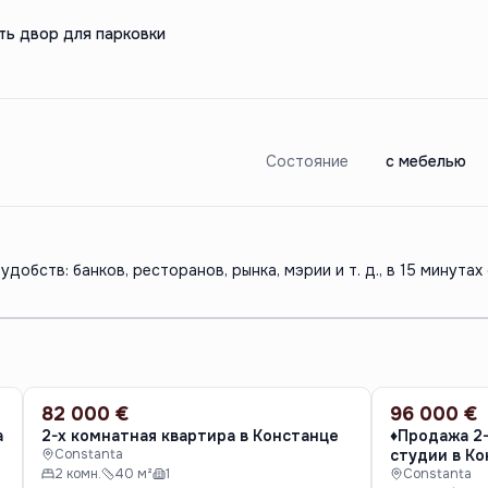
ть двор для парковки
Состояние
с мебелью
удобств: банков, ресторанов, рынка, мэрии и т. д., в 15 минутах
82 000 €
96 000 €
ПРОДАЖА
ПРОДАЖА
а
2-х комнатная квартира в Констанце
♦️Продажа 2
Constanta
студии в Ко
2 комн.
40 м²
1
Constanta