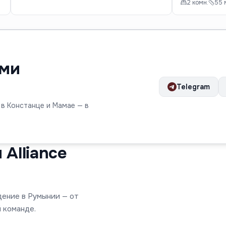
2 комн.
55 
ами
Telegram
 в Констанце и Мамае — в
Alliance
дение в Румынии — от
 команде.