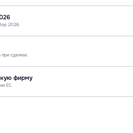
026
бор 2026.
 при сделках.
скую фирму
ии ЕС.