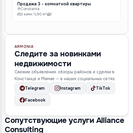
Продажа 3 - комнатной квартиры
Пр
Constanta
C
3 комн.
90 м²
1
3 
ARMONIA
Следите за новинками
недвижимости
Свежие объявления, обзоры районов и сделки в
Констанце и Мамае — в наших социальных сетях.
Telegram
Instagram
TikTok
Facebook
Сопутствующие услуги Alliance
Consulting