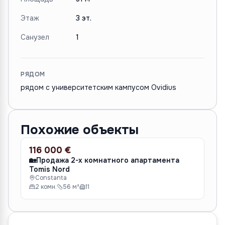
Этаж
3 эт.
Санузел
1
РЯДОМ
рядом с университетским кампусом Ovidius
Похожие объекты
116 000 €
12
ПРОДАЖА
ПР
🏡Продажа 2-х комнатного апартамента
Пр
Tomis Nord
C
Constanta
2
2 комн.
56 м²
11