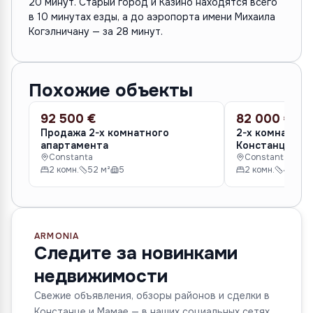
20 минут. Старый город и Казино находятся всего
в 10 минутах езды, а до аэропорта имени Михаила
Когэлничану — за 28 минут.
Похожие объекты
92 500 €
82 000 €
ПРОДАЖА
ПРОДАЖА
Продажа 2-х комнатного
2-х комнатная
апартамента
Констанце
Constanta
Constanta
2 комн.
52 м²
5
2 комн.
40 м²
ARMONIA
Следите за новинками
недвижимости
Свежие объявления, обзоры районов и сделки в
Констанце и Мамае — в наших социальных сетях.