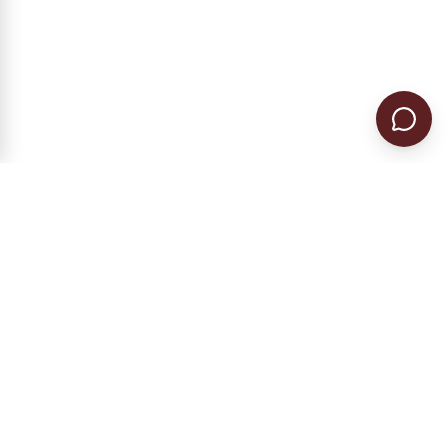
Гражданство ЕС в Румынии и Болгарии.
Регистрация предприятия, налоговое
резидентство, ВНЖ.