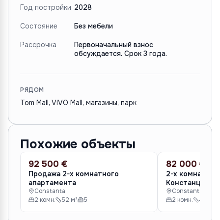
Год постройки
2028
Состояние
Без мебели
Рассрочка
Первоначальный взнос
обсуждается. Срок 3 года.
РЯДОМ
Tom Mall, VIVO Mall, магазины, парк
Похожие объекты
92 500 €
82 000 €
ПРОДАЖА
ПРОДАЖА
Продажа 2-х комнатного
2-х комнатная
апартамента
Констанце
Constanta
Constanta
2 комн.
52 м²
5
2 комн.
40 м²