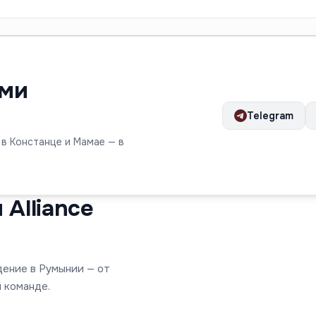
ами
Telegram
 в Констанце и Мамае — в
Alliance
дение в Румынии — от
 команде.