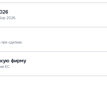
026
бор 2026.
 при сделках.
скую фирму
ии ЕС.