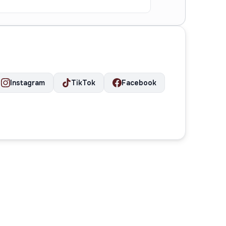
2 комн.
65 м²
3
Instagram
TikTok
Facebook