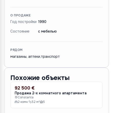
О ПРОДАЖЕ
Год постройки
1990
Состояние
с мебелью
РЯДОМ
магазины, аптеки,транспорт
Похожие объекты
92 500 €
96
ПРОДАЖА
ПР
Продажа 2-х комнатного апартамента
♦️
Constanta
в К
2 комн.
52 м²
5
C
2