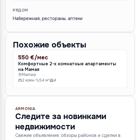
РЯДОМ
Набережная, рестораны, аптеки
Похожие объекты
550 €/мес
50
АРЕНДА
АР
Комфортные 2-х комнатные апартаменты
Ко
на Мамая
на
Mamaia
M
2 комн.
54 м²
4
2
ARMONIA
Следите за новинками
недвижимости
Свежие объявления, обзоры районов и сделки в