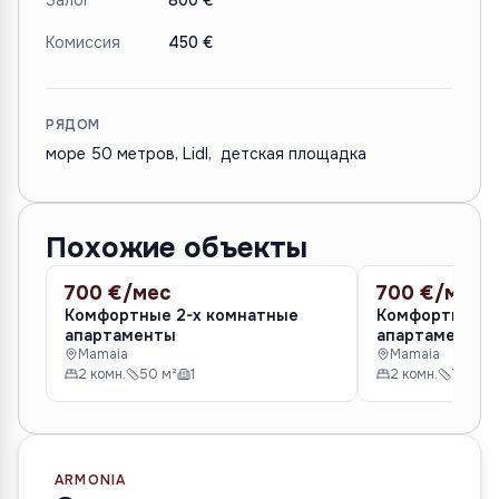
Залог
800 €
Комиссия
450 €
РЯДОМ
море 50 метров, Lidl, детская площадка
Похожие объекты
700 €/мес
700 €/мес
АРЕНДА
АРЕНДА
Комфортные 2-х комнатные
Комфортные 2
апартаменты
а
Mamaia
Mamaia
2 комн.
50 м²
1
2 комн.
70 м²
ARMONIA