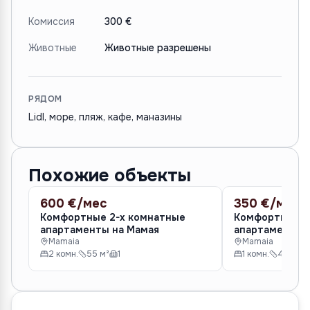
Комиссия
300 €
Животные
Животные разрешены
РЯДОМ
Lidl, море, пляж, кафе, маназины
Похожие объекты
600 €/мес
350 €/мес
АРЕНДА
АРЕНДА
Комфортные 2-х комнатные
Комфортные 1
апартаменты на Мамая
апартаменты 
Mamaia
Mamaia
2 комн.
55 м²
1
1 комн.
45 м²