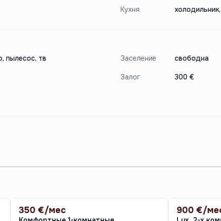
Кухня
холодильник,
, пылесос, тв
Заселение
свободна
Залог
300 €
350 €/мес
900 €/ме
АРЕНДА
АРЕНДА
Комфортные 1-комнатные
Lux 2-х ко