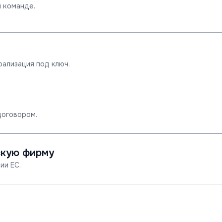
 команде.
рализация под ключ.
договором.
скую фирму
ии ЕС.