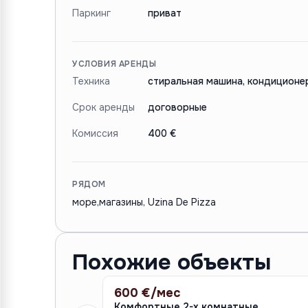
Паркинг
приват
УСЛОВИЯ АРЕНДЫ
Техника
стиральная машина, кондиционер
Срок аренды
договорные
Комиссия
400 €
РЯДОМ
море,магазины, Uzina De Pizza
Похожие объекты
600 €/мес
АРЕНДА
Комфортные 2-х комнатные