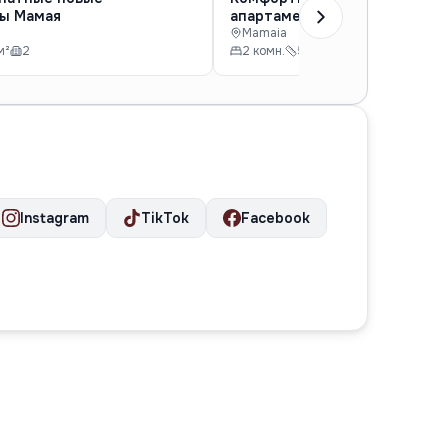
ы Мамая
апартаменты
Mamaia
м²
2
2 комн.
50 м²
партер
Instagram
TikTok
Facebook