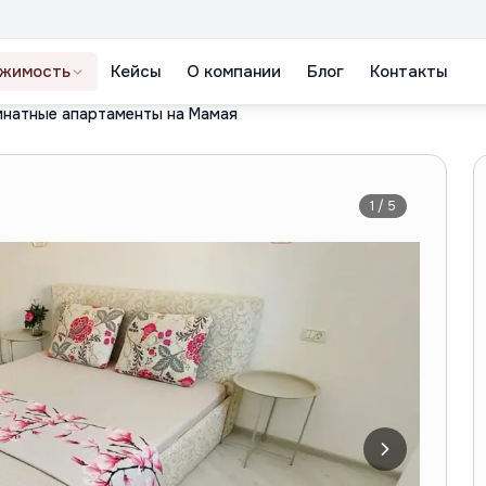
жимость
Кейсы
О компании
Блог
Контакты
мнатные апартаменты на Мамая
1
/
5