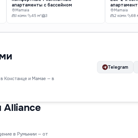
апартаменты с бассейном
апартамент
Mamaia
Mamaia
1 комн.
45 м²
3
2 комн.
68 
ами
Telegram
 в Констанце и Мамае — в
Alliance
дение в Румынии — от