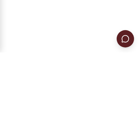
Гражданство ЕС в Румынии и Болгарии.
Регистрация предприятия, налоговое
резидентство, ВНЖ.