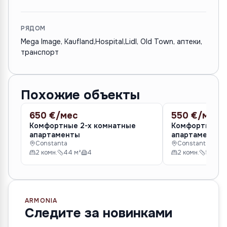
РЯДОМ
Mega Image, Kaufland,Hospital,Lidl, Old Town, аптеки,
транспорт
Похожие объекты
650 €/мес
550 €/мес
АРЕНДА
АРЕНДА
Комфортные 2-х комнатные
Комфортные 2
апартаменты
апартаменты 
Constanta
Constanta
2 комн.
44 м²
4
2 комн.
56 м²
ARMONIA
Следите за новинками