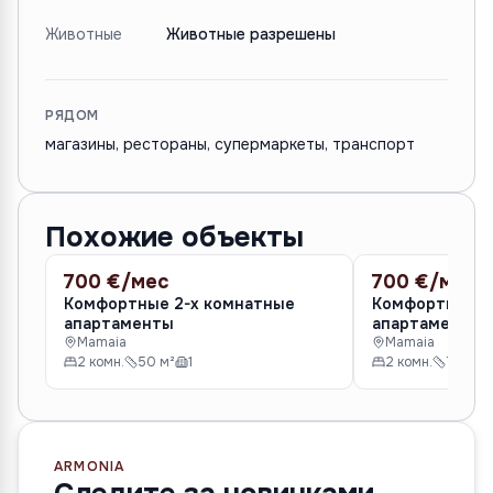
Животные
Животные разрешены
РЯДОМ
магазины, рестораны, супермаркеты, транспорт
Похожие объекты
700 €/мес
700 €/мес
АРЕНДА
АРЕНДА
Комфортные 2-х комнатные
Комфортные 2
апартаменты
а
Mamaia
Mamaia
2 комн.
50 м²
1
2 комн.
70 м²
ARMONIA