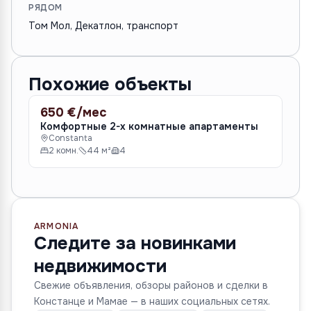
РЯДОМ
Том Мол, Декатлон, транспорт
Похожие объекты
650 €/мес
55
АРЕНДА
АР
Комфортные 2-х комнатные апартаменты
Ко
Constanta
Ко
2 комн.
44 м²
4
C
2
ARMONIA
Следите за новинками
недвижимости
Свежие объявления, обзоры районов и сделки в
Констанце и Мамае — в наших социальных сетях.