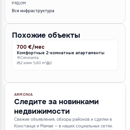
РЯДОМ
Вся инфраструктура
Похожие объекты
700 €/мес
80
АРЕНДА
АР
Комфортные 2-комнатные апартаменты
2-
Constanta
оз
2 комн.
60 м²
2
C
2
ARMONIA
Следите за новинками
недвижимости
Свежие объявления, обзоры районов и сделки в
Констанце и Мамае — в наших социальных сетях.