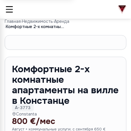
Главная
›
Недвижимость
›
Аренда
›
Комфортные 2-х комнатные апартаменты на вилле в Констанце
1
/
10
Комфортные 2-х
комнатные
апартаменты на вилле
в Констанце
A-3773
Constanta
800 €/мес
Август + коммунальные услуги; с сентября 650 €