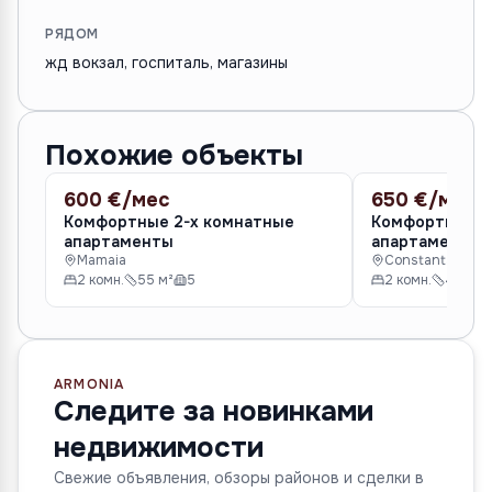
РЯДОМ
жд вокзал, госпиталь, магазины
Похожие объекты
600 €/мес
650 €/мес
АРЕНДА
АРЕНДА
Комфортные 2-х комнатные
Комфортные 2
апартаменты
апартаменты
Mamaia
Constanta
2 комн.
55 м²
5
2 комн.
44 м²
ARMONIA
Следите за новинками
недвижимости
Свежие объявления, обзоры районов и сделки в