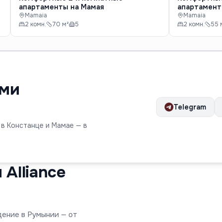
апартаменты на Мамая
апартамен
Mamaia
Mamaia
2 комн.
70 м²
5
2 комн.
55 
ами
Telegram
 в Констанце и Мамае — в
Alliance
дение в Румынии — от