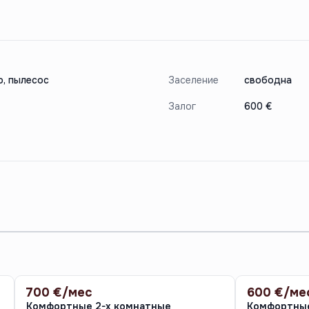
р, пылесос
Заселение
свободна
Залог
600 €
700 €/мес
600 €/ме
АРЕНДА
АРЕНДА
Комфортные 2-х комнатные
Комфортные