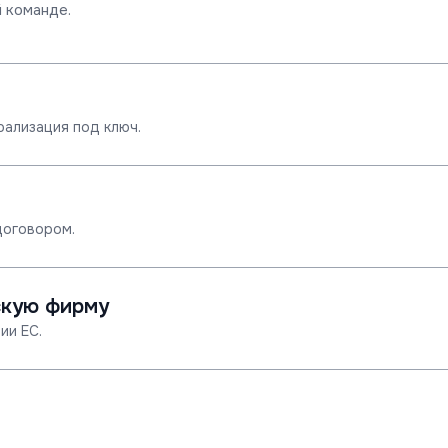
 команде.
рализация под ключ.
договором.
скую фирму
ии ЕС.