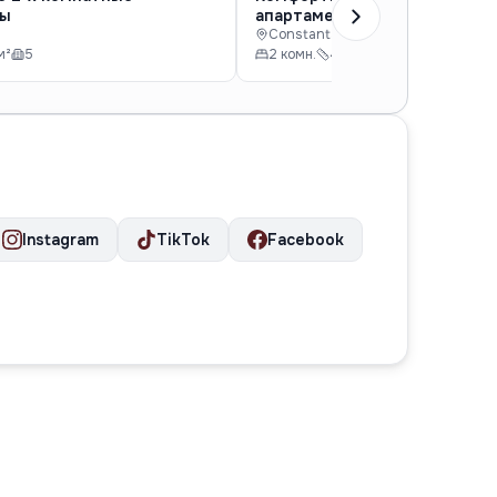
ты
апартаменты
Constanta
м²
5
2 комн.
44 м²
4
Instagram
TikTok
Facebook