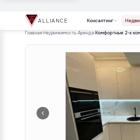
ALLIANCE
Консалтинг
Недви
Главная
›
Недвижимость
›
Аренда
›
Комфортные 2-х ко