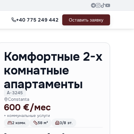
+40 775 249 442
Оставить заявку
Комфортные 2-х
комнатные
апартаменты
A-3245
Constanta
600 €/мес
+ коммунальные услуги
2 комн.
58 м²
3/8 эт.