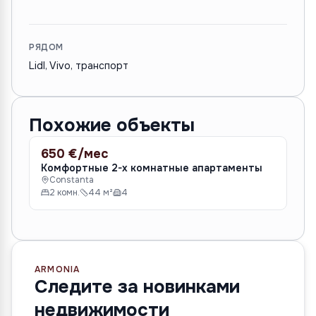
РЯДОМ
Lidl, Vivo, транспорт
Похожие объекты
650 €/мес
70
АРЕНДА
АР
Комфортные 2-х комнатные апартаменты
Ко
Constanta
C
2 комн.
44 м²
4
2
ARMONIA
Следите за новинками
недвижимости