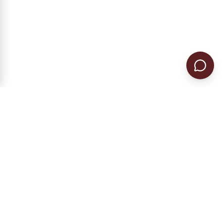
Гражданство ЕС в Румынии и Болгарии.
Регистрация предприятия, налоговое
резидентство, ВНЖ.