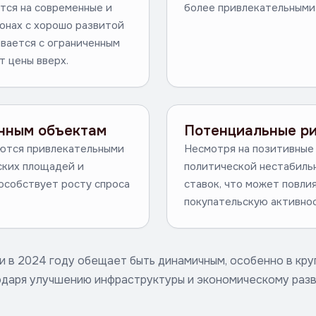
тся на современные и
более привлекательными 
онах с хорошо развитой
ивается с ограниченным
т цены вверх.
енным объектам
Потенциальные р
аются привлекательными
Несмотря на позитивные 
ских площадей и
политической нестабиль
особствует росту спроса
ставок, что может повли
покупательскую активнос
и в 2024 году обещает быть динамичным, особенно в кр
одаря улучшению инфраструктуры и экономическому разв