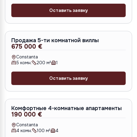
Оставить заявку
S-1072
Продажа 5-ти комнатной виллы
675 000 €
Constanta
5
комн.
200
м²
1
Оставить заявку
S-1452
Комфортные 4-комнатные апартаменты
190 000 €
Constanta
4
комн.
100
м²
4