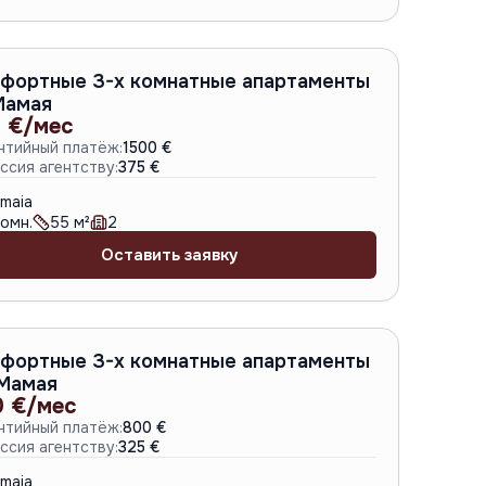
A-6309
фортные 3-х комнатные апартаменты
Мамая
 €/мес
нтийный платёж:
1500 €
ссия агентству:
375 €
maia
омн.
55
м²
2
Оставить заявку
A-6616
фортные 3-х комнатные апартаменты
Мамая
0 €/мес
нтийный платёж:
800 €
ссия агентству:
325 €
maia