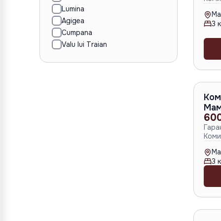
Lumina
Ma
Agigea
3
к
Cumpana
Valu lui Traian
Ком
Мам
60
Гара
Коми
Ma
3
к