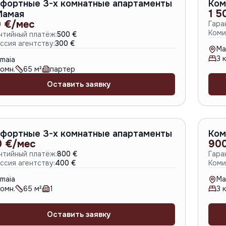
A-1564
фортные 3-х комнатные апартаменты
Ком
1 5
Мамая
 €/мес
Гара
Коми
нтийный платёж:
500 €
ссия агентству:
300 €
Ma
3
к
maia
омн.
65
м²
партер
Оставить заявку
A-6541
фортные 3-х комнатные апартаменты
Ком
0 €/мес
90
нтийный платёж:
800 €
Гара
ссия агентству:
400 €
Коми
maia
Ma
омн.
65
м²
1
3
к
Оставить заявку