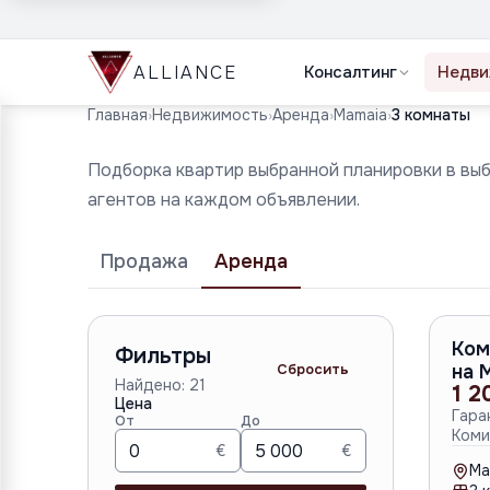
ALLIANCE
Консалтинг
Недви
Главная
›
Недвижимость
›
Аренда
›
Mamaia
›
3 комнаты
Подборка квартир выбранной планировки в вы
агентов на каждом объявлении.
Продажа
Аренда
Ком
Фильтры
Сбросить
на 
Найдено:
21
1 2
Цена
Гара
От
До
Коми
€
€
Ma