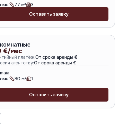
омн.
77
м²
3
Оставить заявку
A-4415
 комнатные
0 €/мес
нтийный платёж:
От срока аренды €
ссия агентству:
От срока аренды €
maia
омн.
80
м²
1
Оставить заявку