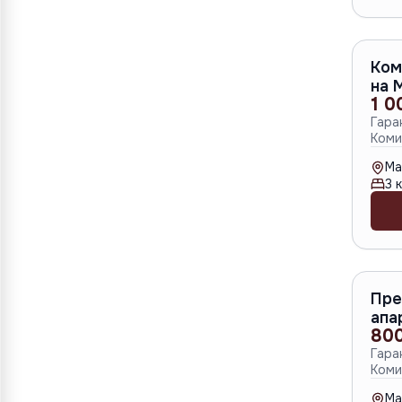
Ком
на 
1 0
Гара
Коми
Ma
3
к
Пре
апа
80
Гара
Коми
Ma