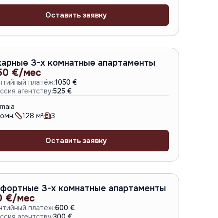
Оставить заявку
A-6714
арные 3-х комнатные апартаменты
50 €/мес
нтийный платёж:
1050 €
ссия агентству:
525 €
maia
омн.
128
м²
3
Оставить заявку
A-6240
фортные 3-х комнатные апартаменты
0 €/мес
нтийный платёж:
600 €
ссия агентству:
300 €