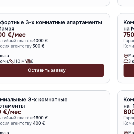
A-6632
фортные 3-х комнатные апартаменты
Ком
Мамая
на 
00 €/мес
750
нтийный платёж:
1000 €
Гара
ссия агентству:
500 €
Коми
maia
Ma
омн.
110
м²
6
3
к
Оставить заявку
A-6627
миальные 3-х комнатные
Ком
ртаменты
на 
0 €/мес
80
нтийный платёж:
1600 €
Гара
ссия агентству:
400 €
Коми
maia
Ma