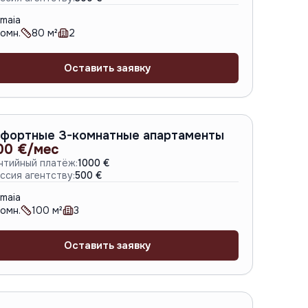
maia
омн.
80
м²
2
Оставить заявку
A-6663
фортные 3-комнатные апартаменты
00 €/мес
нтийный платёж:
1000 €
ссия агентству:
500 €
maia
омн.
100
м²
3
Оставить заявку