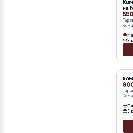
Ком
на 
550
Гара
Коми
Ma
3
к
Ком
80
Гара
Коми
Ma
3
к