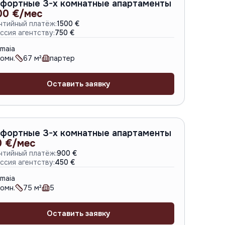
A-6657
фортные 3-х комнатные апартаменты
00 €/мес
нтийный платёж:
1500 €
ссия агентству:
750 €
maia
омн.
67
м²
партер
Оставить заявку
A-4777
фортные 3-х комнатные апартаменты
0 €/мес
нтийный платёж:
900 €
ссия агентству:
450 €
maia
омн.
75
м²
5
Оставить заявку