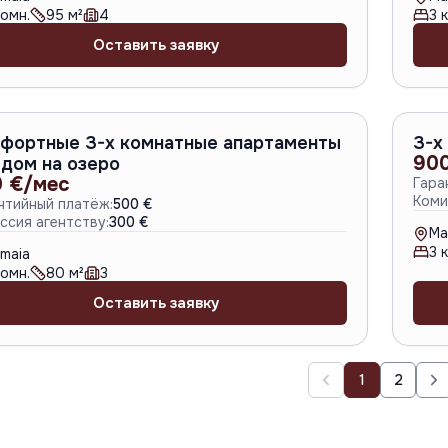
омн.
95
м²
4
3
к
Оставить заявку
A-6031
фортные 3-х комнатные апартаменты
3-х
90
идом на озеро
 €/мес
Гара
Коми
нтийный платёж:
500 €
ссия агентству:
300 €
Ma
3
к
maia
омн.
80
м²
3
Оставить заявку
1
2