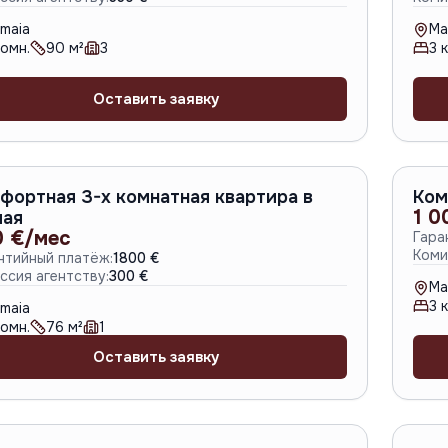
maia
Ma
омн.
90
м²
3
3
к
Оставить заявку
A-6695
фортная 3-х комнатная квартира в
Ком
1 0
ая
0 €/мес
Гара
Коми
нтийный платёж:
1800 €
ссия агентству:
300 €
Ma
3
к
maia
омн.
76
м²
1
Оставить заявку