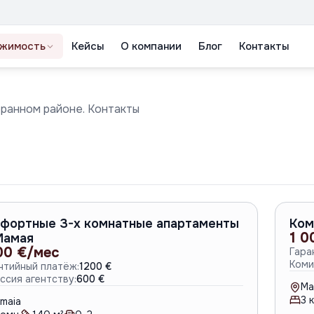
жимость
Кейсы
О компании
Блог
Контакты
бранном районе. Контакты
A-6790
фортные 3-х комнатные апартаменты
Ком
1 0
Мамая
00 €/мес
Гара
Коми
нтийный платёж:
1200 €
ссия агентству:
600 €
Ma
3
к
maia