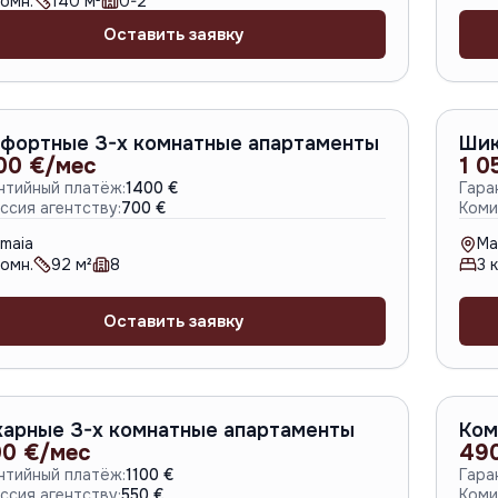
омн.
140
м²
0-2
Оставить заявку
A-2210
фортные 3-х комнатные апартаменты
Шик
00 €/мес
1 0
нтийный платёж:
1400 €
Гара
ссия агентству:
700 €
Коми
maia
Ma
омн.
92
м²
8
3
к
Оставить заявку
A-6713
арные 3-х комнатные апартаменты
Ком
00 €/мес
49
нтийный платёж:
1100 €
Гара
ссия агентству:
550 €
Коми