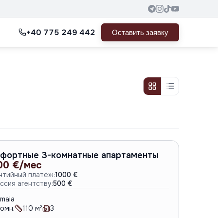
+40 775 249 442
Оставить заявку
A-6745
фортные 3-комнатные апартаменты
00 €/мес
нтийный платёж:
1000 €
ссия агентству:
500 €
maia
омн.
110
м²
3