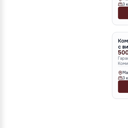
3
к
Ком
с в
500
Гара
Коми
Ma
3
к