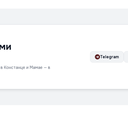
ами
Telegram
 в Констанце и Мамае — в