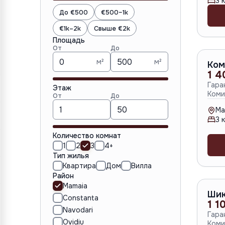
3
к
До €500
€500–1k
€1k–2k
Свыше €2k
Площадь
От
До
м²
м²
Ком
1 4
Гара
Этаж
Коми
От
До
Ma
3
к
Количество комнат
1
2
3
4+
Тип жилья
Квартира
Дом
Вилла
Район
Mamaia
Шик
Constanta
1 1
Navodari
Гара
Ovidiu
Коми