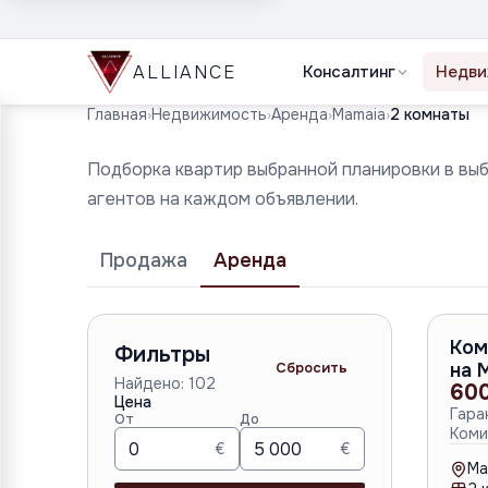
ALLIANCE
Консалтинг
Недви
Главная
›
Недвижимость
›
Аренда
›
Mamaia
›
2 комнаты
Подборка квартир выбранной планировки в вы
агентов на каждом объявлении.
Продажа
Аренда
Ком
Фильтры
Сбросить
на 
Найдено:
102
60
Цена
Гара
От
До
Коми
€
€
Ma