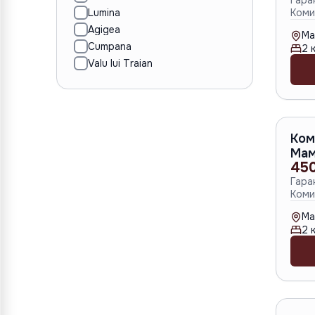
Гара
Lumina
Коми
Agigea
Ma
Cumpana
2
к
Valu lui Traian
Ком
Мам
45
Гара
Коми
Ma
2
к