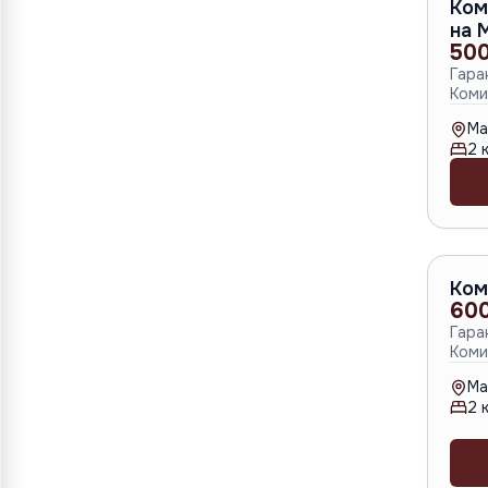
Ком
на 
500
Гара
Коми
Ma
2
к
Ком
60
Гара
Коми
Ma
2
к