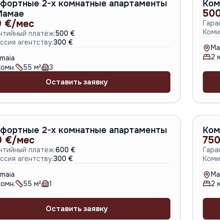
A-6793
фортные 2-х комнатные апартаменты
Ком
500
Мамае
 €/мес
Гара
Коми
нтийный платёж:
500 €
ссия агентству:
300 €
Ma
2
к
maia
омн.
55
м²
3
Оставить заявку
A-6791
фортные 2-х комнатные апартаменты
Ком
0 €/мес
750
нтийный платёж:
600 €
Гара
ссия агентству:
300 €
Коми
maia
Ma
омн.
55
м²
1
2
к
Оставить заявку