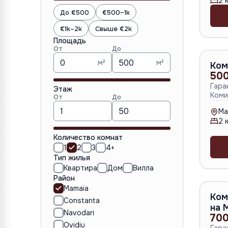
2
к
До €500
€500–1k
€1k–2k
Свыше €2k
Площадь
От
До
м²
м²
Ком
500
Гара
Этаж
Коми
От
До
Ma
2
к
Количество комнат
1
2
3
4+
Тип жилья
Квартира
Дом
Вилла
Район
Mamaia
Ком
Constanta
на 
Navodari
700
Ovidiu