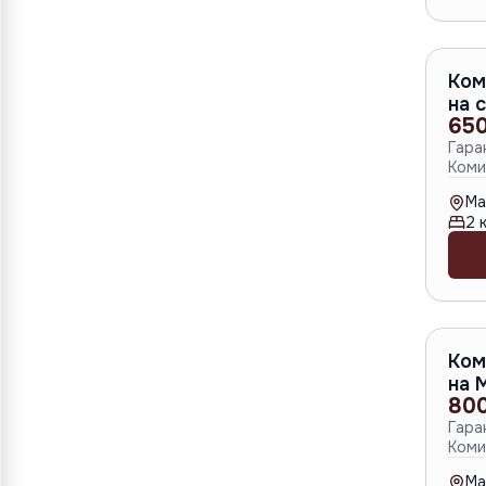
Ком
на 
650
Гара
Коми
Ma
2
к
Ком
на 
80
Гара
Коми
Ma