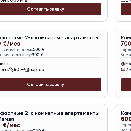
омн.
55
м²
1
2
к
Оставить заявку
A-6803
фортные 2-х комнатные апартаменты
Ком
 €/мес
700
нтийный платёж:
500 €
Гара
ссия агентству:
300 €
Коми
maia
Ma
омн.
50
м²
партер
2
к
Оставить заявку
A-6801
фортные 2-х комнатные апартаменты
Ком
60
Мамая
 €/мес
Гара
Коми