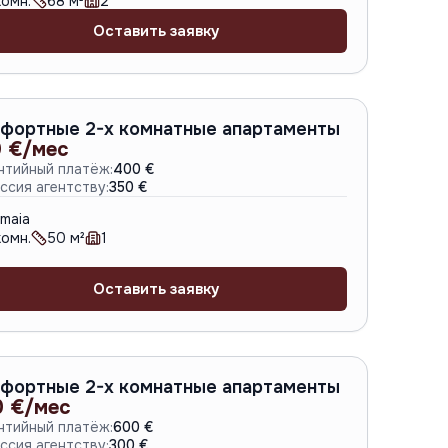
омн.
68
м²
2
Оставить заявку
A-6802
фортные 2-х комнатные апартаменты
 €/мес
нтийный платёж:
400 €
ссия агентству:
350 €
maia
омн.
50
м²
1
Оставить заявку
A-6800
фортные 2-х комнатные апартаменты
0 €/мес
нтийный платёж:
600 €
ссия агентству:
300 €