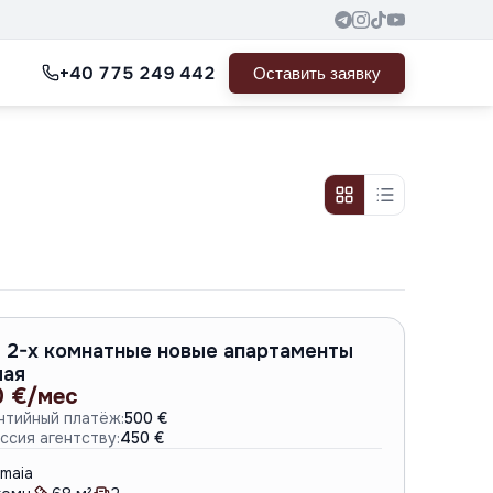
+40 775 249 442
Оставить заявку
A-6804
 2-х комнатные новые апартаменты
ая
0 €/мес
нтийный платёж:
500 €
ссия агентству:
450 €
maia