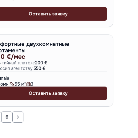
Оставить заявку
A-6755
фортные двухкомнатные
ртаменты
00 €/мес
нтийный платёж:
200 €
ссия агентству:
550 €
maia
омн.
55
м²
3
Оставить заявку
6