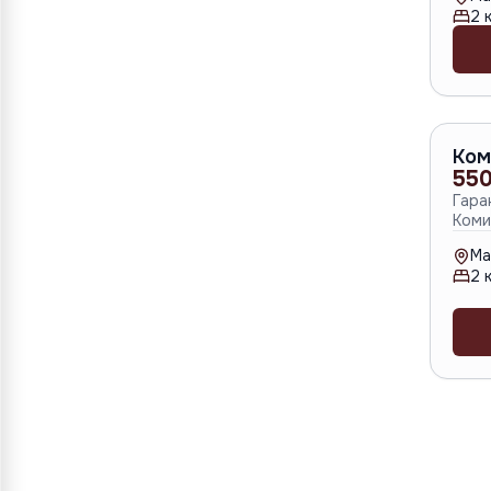
2
к
Ком
550
Гара
Коми
Ma
2
к