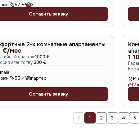
омн.
57
м²
3
Оставить заявку
A-5563
фортные 2-х комнатные апартаменты
Ком
 €/мес
апа
1 1
нтийный платёж:
1000 €
ссия агентству:
300 €
Гара
Коми
maia
омн.
55
м²
партер
Ma
2
к
Оставить заявку
1
2
3
4
5