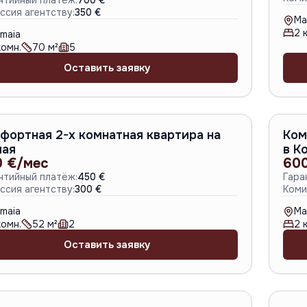
нтийный платёж:
700 €
ссия агентству:
350 €
Ma
2
к
maia
омн.
70
м²
5
Оставить заявку
A-6795
фортная 2-х комнатная квартира на
Ком
ая
в К
0 €/мес
60
нтийный платёж:
450 €
Гара
ссия агентству:
300 €
Коми
maia
Ma
омн.
52
м²
2
2
к
Оставить заявку