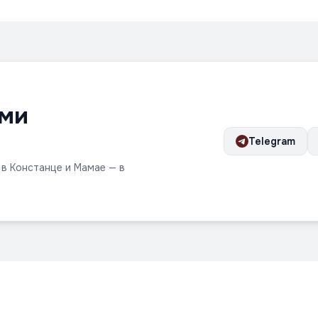
ами
Telegram
 в Констанце и Мамае — в