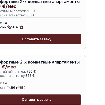
A-6792
фортные 2-х комнатные апартаменты
 €/мес
нтийный платёж:
500 €
ссия агентству:
300 €
maia
омн.
58
м²
5
Оставить заявку
A-6786
фортные 2-х комнатные апартаменты
 €/мес
нтийный платёж:
750 €
ссия агентству:
375 €
maia
омн.
56
м²
2
Оставить заявку