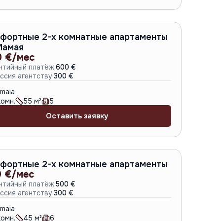
A-6782
фортные 2-х комнатные апартаменты
Мамая
0 €/мес
нтийный платёж:
600 €
ссия агентству:
300 €
maia
омн.
55
м²
5
Оставить заявку
A-6768
фортные 2-х комнатные апартаменты
 €/мес
нтийный платёж:
500 €
ссия агентству:
300 €
maia
омн.
45
м²
6