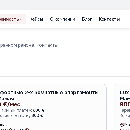
жимость
Кейсы
О компании
Блог
Контакты
бранном районе. Контакты
A-6806
фортные 2-х комнатные апартаменты
Lux
Мамая
Мам
0 €/мес
90
нтийный платёж:
600 €
Гара
ссия агентству:
300 €
Коми
maia
Ma