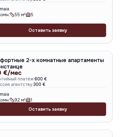
maia
омн.
55
м²
5
Оставить заявку
A-6794
фортные 2-х комнатные апартаменты
онстанце
0 €/мес
нтийный платёж:
600 €
ссия агентству:
300 €
maia
омн.
92
м²
1
Оставить заявку