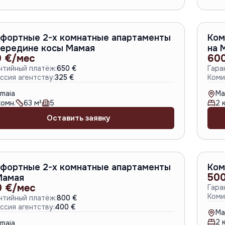
A-6783
фортные 2-х комнатные апартаменты
Ком
середине косы Мамая
на 
 €/мес
60
нтийный платёж:
650 €
Гара
ссия агентству:
325 €
Коми
maia
Ma
омн.
63
м²
5
2
к
Оставить заявку
A-6781
фортные 2-х комнатные апартаменты
Ком
500
Мамая
0 €/мес
Гара
Коми
нтийный платёж:
800 €
ссия агентству:
400 €
Ma
2
к
maia