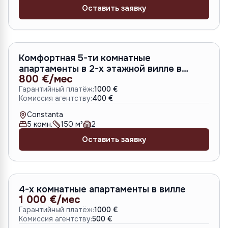
Оставить заявку
A-3514
Комфортная 5-ти комнатные
апартаменты в 2-х этажной вилле в
800 €/мес
Констанце
Гарантийный платёж:
1000 €
Комиссия агентству:
400 €
Constanta
5
комн.
150
м²
2
Оставить заявку
A-1887
4-х комнатные апартаменты в вилле
1 000 €/мес
Гарантийный платёж:
1000 €
Комиссия агентству:
500 €