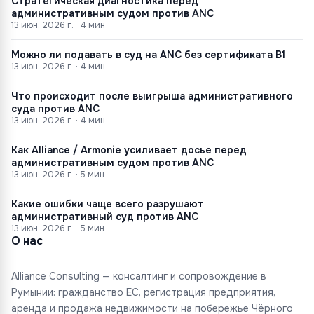
Стратегическая диагностика перед
административным судом против ANC
13 июн. 2026 г.
·
4
мин
Можно ли подавать в суд на ANC без сертификата B1
13 июн. 2026 г.
·
4
мин
Что происходит после выигрыша административного
суда против ANC
13 июн. 2026 г.
·
4
мин
Как Alliance / Armonie усиливает досье перед
административным судом против ANC
13 июн. 2026 г.
·
5
мин
Какие ошибки чаще всего разрушают
административный суд против ANC
13 июн. 2026 г.
·
5
мин
О нас
Alliance Consulting — консалтинг и сопровождение в
Румынии: гражданство ЕС, регистрация предприятия,
аренда и продажа недвижимости на побережье Чёрного