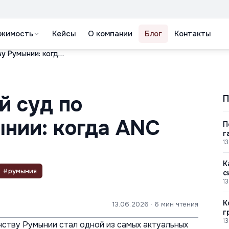
жимость
Кейсы
О компании
Блог
Контакты
Административный суд по гражданству Румынии: когда ANC затягивает дело
 суд по
П
нии: когда ANC
П
г
13
К
#
румыния
с
A
13
К
13.06.2026
· 6 мин чтения
г
13
ству Румынии стал одной из самых актуальных