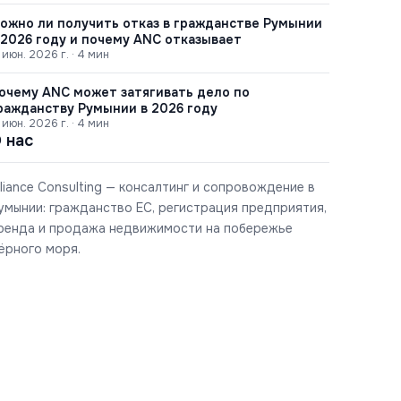
ожно ли получить отказ в гражданстве Румынии
 2026 году и почему ANC отказывает
 июн. 2026 г.
·
4
мин
очему ANC может затягивать дело по
ражданству Румынии в 2026 году
 июн. 2026 г.
·
4
мин
 нас
lliance Consulting — консалтинг и сопровождение в
умынии: гражданство ЕС, регистрация предприятия,
ренда и продажа недвижимости на побережье
ёрного моря.