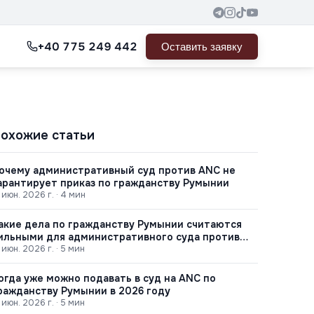
+40 775 249 442
Оставить заявку
охожие статьи
очему административный суд против ANC не
арантирует приказ по гражданству Румынии
 июн. 2026 г.
·
4
мин
акие дела по гражданству Румынии считаются
ильными для административного суда против
NC
 июн. 2026 г.
·
5
мин
огда уже можно подавать в суд на ANC по
ражданству Румынии в 2026 году
 июн. 2026 г.
·
5
мин