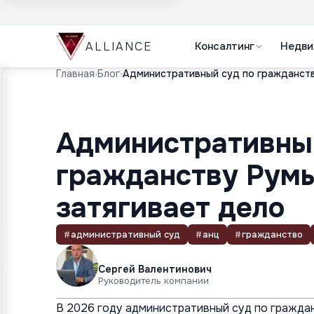
ALLIANCE
Консалтинг
Недви
Главная
›
Блог
›
Административный
гражданству Румы
затягивает дело
#
административный суд
#
анц
#
гражданство
Сергей Валентинович
Руководитель компании
В 2026 году административный суд по граждан