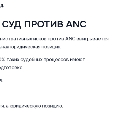
д.
 СУД ПРОТИВ ANC
инистративных исков против ANC выигрывается,
ьная юридическая позиция.
0% таких судебных процессов имеют
одготовке.
я.
я, а юридическую позицию.