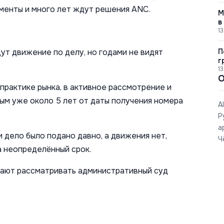
ументы и много лет ждут решения ANC.
М
в
13
ут движение по делу, но годами не видят
П
г
13
О
 практике рынка, в активное рассмотрение и
рым уже около 5 лет от даты получения номера
A
Р
а
 дело было подано давно, а движения нет,
Ч
 неопределённый срок.
нают рассматривать административный суд