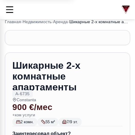
Главная
›
Недвижимость
›
Аренда
›
Шикарные 2-х комнатные апартаменты
1
/
10
Шикарные 2-х
комнатные
апартаменты
A-6735
Constanta
900 €/мес
+ком услуги
2 комн.
55 м²
7/9 эт.
Заинтересовал объект?