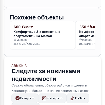
Похожие объекты
600 €/мес
АРЕНДА
350 €/мес
АРЕНДА
Комфортные 2-х комнатные
Комфортные 1
апартаменты на Мамая
апартаменты с
Mamaia
Mamaia
2 комн.
55 м²
1
1 комн.
45 м²
ARMONIA
Следите за новинками
недвижимости
Свежие объявления, обзоры районов и сделки в
Констанце и Мамае — в наших социальных сетях.
Telegram
Instagram
TikTok