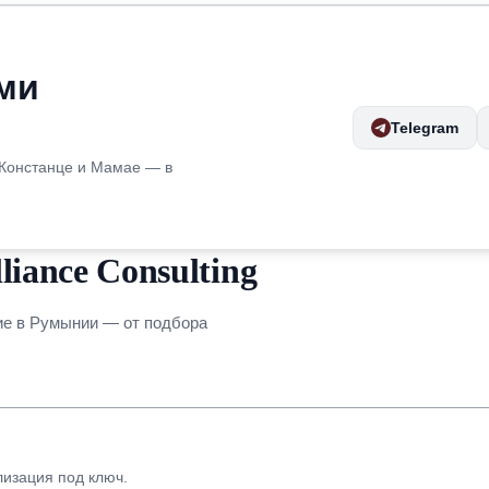
ми
Telegram
 Констанце и Мамае — в
iance Consulting
ие в Румынии — от подбора
лизация под ключ.