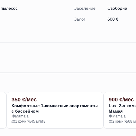
 пылесос
Заселение
Свободна
Залог
600 €
350 €/мес
АРЕНДА
900 €/мес
АРЕНДА
Комфортные 1-комнатные апартаменты
Lux 2-х ком
с бассейном
Мамая
Mamaia
Mamaia
1 комн.
45 м²
3
2 комн.
68 м