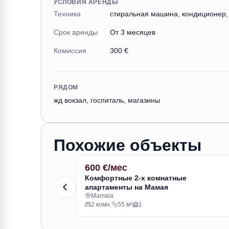
УСЛОВИЯ АРЕНДЫ
Техника
стиральная машина, кондиционер,
Срок аренды
От 3 месяцев
Комиссия
300 €
РЯДОМ
жд вокзал, госпиталь, магазины
Похожие объекты
600 €/мес
АРЕНДА
Комфортные 2-х комнатные
апартаменты на Мамая
Mamaia
2 комн.
55 м²
1