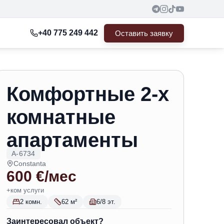
+40 775 249 442
Оставить заявку
Комфортные 2-х
комнатные
апартаменты
A-6734
Constanta
600 €/мес
+ком услуги
2 комн.
62 м²
6/8 эт.
Заинтересовал объект?