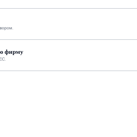
овором.
ую фирму
ЕС.