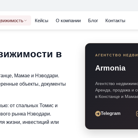
вижимость
Кейсы
О компании
Блог
Контакты
вижимости в
АГЕНТСТВО НЕДВ
Armonia
станце, Мамае и Нэводари.
Агентство недвижим
еренные объекты, документы
Аренда, продажа и 
в Констанце и Мамае
ью: от спальных Томис и
Telegram
ового рынка Нэводари.
я жизни, инвестиций или