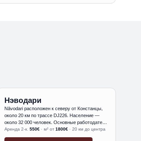
Нэводари
Năvodari расположен к северу от Констанцы,
около 20 км по трассе DJ226. Население —
около 32 000 человек. Основные работодатели
города: нефтеперерабатывающий завод
Аренда 2-к.
550
€
·
м² от
1800
€
·
20 км до центра
Petromidia (Rompetrol) и прибрежный туризм.