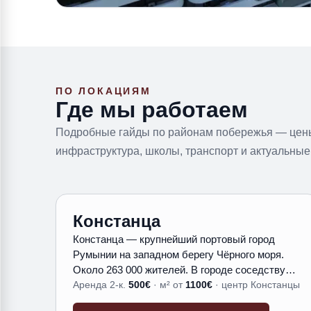
ПО ЛОКАЦИЯМ
Где мы работаем
Подробные гайды по районам побережья — цены
инфраструктура, школы, транспорт и актуальные
Констанца
Констанца — крупнейший портовый город
Румынии на западном берегу Чёрного моря.
Около 263 000 жителей. В городе соседствуют
античное наследие (фрагменты древнего
Аренда 2-к.
500
€
·
м² от
1100
€
·
центр Констанцы
Томиса), межвоенная архитектура и