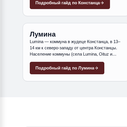
современные жилые комплексы.
Подробный гайд по
Констанца
Лумина
Lumina — коммуна в жудеце Констанца, в 13–
14 км к северо-западу от центра Констанцы.
Население коммуны (села Lumina, Oituz и
Sibioara вместе) — 10 770 жителей по переписи
2021 года; центральное село Lumina —
Подробный гайд по
Лумина
основная часть этого населения. Рельеф
степной, без выхода к морю.