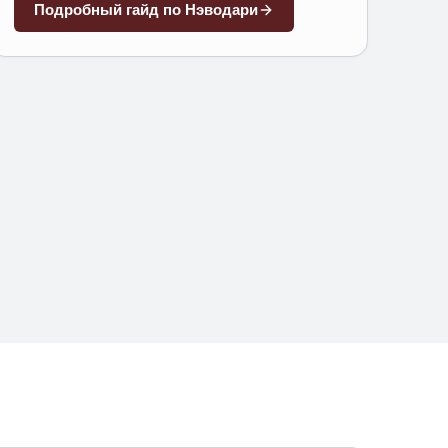
Административно к Năvodari относится
Подробный гайд по
Нэводари
туристическая зона Mamaia Nord, она же
Mamaia-Sat.