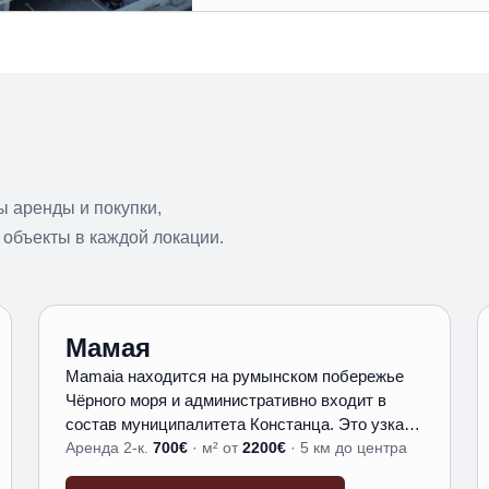
 аренды и покупки,
 объекты в каждой локации.
Мамая
Mamaia находится на румынском побережье
Чёрного моря и административно входит в
состав муниципалитета Констанца. Это узкая
полоса суши длиной около 8 км между озером
Аренда 2-к.
700
€
·
м² от
2200
€
·
5 км до центра
Сиутгиол и морем, примерно в 5 км от южной