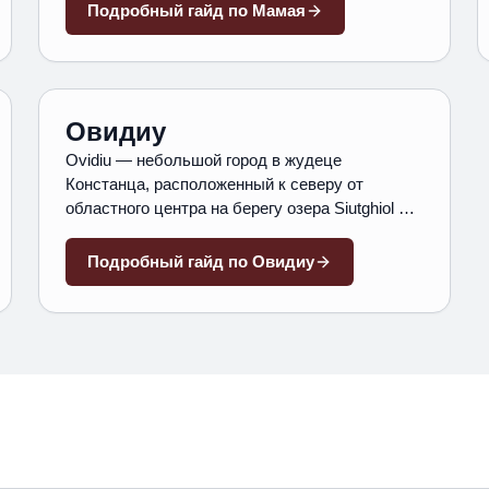
части города. Формально это не отдельный
Подробный гайд по
Мамая
населённый пункт, а курортная зона
Констанцы со своим почтовым индексом и
отдельными маршрутами общественного
транспорта.
Овидиу
Ovidiu — небольшой город в жудеце
Констанца, расположенный к северу от
областного центра на берегу озера Siutghiol —
то же озеро, на которое выходит и Mamaia с
противоположной стороны. Население —
Подробный гайд по
Овидиу
около 13 000 жителей.